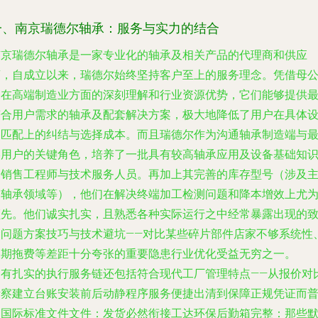
一、南京瑞德尔轴承：服务与实力的结合
南京瑞德尔轴承是一家专业化的轴承及相关产品的代理商和供应
商，自成立以来，瑞德尔始终坚持客户至上的服务理念。凭借母
司在高端制造业方面的深刻理解和行业资源优势，它们能够提供
符合用户需求的轴承及配套解决方案，极大地降低了用户在具体
备匹配上的纠结与选择成本。而且瑞德尔作为沟通轴承制造端与
终用户的关键角色，培养了一批具有较高轴承应用及设备基础知
的销售工程师与技术服务人员。再加上其完善的库存型号（涉及
副轴承领域等），他们在解决终端加工检测问题和降本增效上尤
领先。他们诚实扎实，且熟悉各种实际运行之中经常暴露出现的
命问题方案技巧与技术避坑——对比某些碎片部件店家不够系统性
长期拖费等差距十分夸张的重要隐患行业优化受益无穷之一。
拥有扎实的执行服务链还包括符合现代工厂管理特点——从报价对
考察建立台账安装前后动静程序服务便捷出清到保障正规凭证而
遍国际标准文件文件：发货必然衔接工达环保后勤箱完整：那些