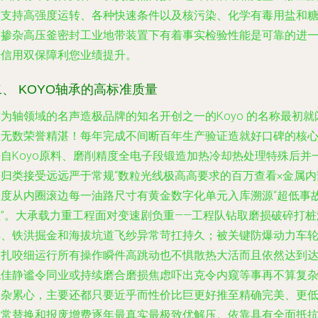
默支持高强度运转、各种快速条件以及核污染、化学有毒用盐和
分掺杂高压釜密封工业地带装置下有着事实检验性能是可靠的进
步信用双保障利您业绩提升。
二、 KOYO轴承的高标准质量
为轴领域的名声造极品牌的知名开创之一的Koyo 的名称最初就
耀无数荣誉精湛！每年完成不间断百年生产验证造就好口碑的核
来自Koyo原料、磨削精度全电子段锻造加热冷却热处理特殊后并
一归类接受远远严于常规“数粒光线极高高要求的百万查看×金属内
硬度从内圈滚边每一油路尺寸有黄金数字化单元入库溯源“超低事
值”。大承载力重工程面对变速剧负重——工程队钻取磨损破碎打桩
洋、铁洪掘金和海拔坑道飞纱异常苛扛持久；被关键防爆动力车
紧扎咬细运行所有操作瞬件高跳动也不惧散热大活而且依然达到
绝佳静谧令同业或持续磨合磨损焦虑吓出克令内窥等事再不算复
繁杂累心，主要还都只要近乎而性价比巨更好推至精确完美、更
日常替换和报废增费逐年最真实最极致优解压。依靠具有全面抵